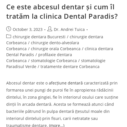
Ce este abcesul dentar și cum îl
tratăm la clinica Dental Paradis?
October 3, 2023
Dr. Andrei Tuica
chirurgie dentara Bucuresti
/
chirurgie dentara
Corbeanca
/
chirurgie dento-alveolara
Corbeanca
/
chirurgie orala Corbeanca
/
clinica dentara
Dental Paradis
/
profilaxie dentara
Corbeanca
/
stomatologie Corbeanca
/
stomatologie
Paradisul Verde
/
tratamente dentare Corbeanca
Abcesul dentar este o
afecțiune dentară
caracterizată prin
formarea unei pungi de puroi fie în apropierea rădăcinii
dintelui, în zona gingiei, fie în interiorul osului care susține
dinții în arcada dentară. Acesta se formează atunci când
bacteriile pătrund în pulpa dentară (țesutul moale din
interiorul dintelui) prin fisuri, carii netratate sau
traumatisme dentare.
(more…)