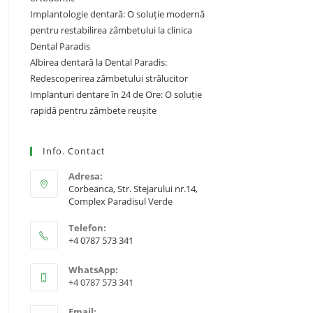
Implantologie dentară: O soluție modernă
pentru restabilirea zâmbetului la clinica
Dental Paradis
Albirea dentară la Dental Paradis:
Redescoperirea zâmbetului strălucitor
Implanturi dentare în 24 de Ore: O soluție
rapidă pentru zâmbete reușite
Info. Contact
Adresa:
Corbeanca, Str. Stejarului nr.14,
Complex Paradisul Verde
Telefon:
+4 0787 573 341
WhatsApp:
+4 0787 573 341
Email: