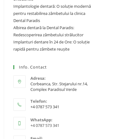
Implantologie dentară: O soluție modernă
pentru restabilirea zâmbetului la clinica
Dental Paradis
Albirea dentară la Dental Paradis:
Redescoperirea zâmbetului strălucitor
Implanturi dentare în 24 de Ore: O soluție
rapidă pentru zâmbete reușite
Info. Contact
Adresa:
Corbeanca, Str. Stejarului nr.14,
Complex Paradisul Verde
Telefon:
+4 0787 573 341
WhatsApp:
+4 0787 573 341
Email: