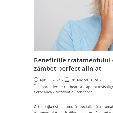
Beneficiile tratamentului 
zâmbet perfect aliniat
April 3, 2024
Dr. Andrei Tuica
aparat dentar Corbeanca
/
aparat Invisali
Corbeanca
/
ortodontie Corbeanca
Ortodonția
este o ramură specializată a stomat
tratamentul malocluziilor și a altor afecțiuni d