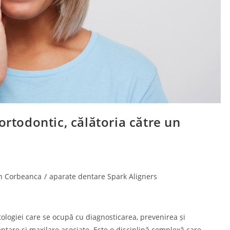
ortodontic, călătoria către un
gn Corbeanca
/
aparate dentare Spark Aligners
ologiei care se ocupă cu diagnosticarea, prevenirea și
entare și maxilare asociate. Este o disciplină complexă care