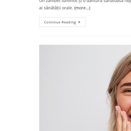
Un zâmbet luminos și o dantură sănătoasă repre
ai sănătății orale.
(more…)
Continue Reading