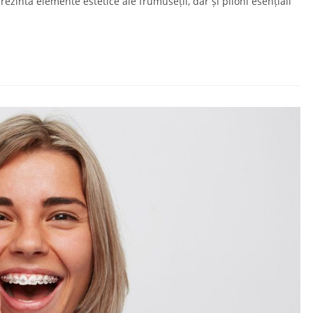
zintă elemente estetice ale frumuseții, dar și piloni esențiali