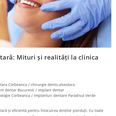
ă: Mituri și realități la clinica
ntara Corbeanca
/
chirurgie dento-alveolara
nt dentar Bucuresti
/
implant dentar
ologie Corbeanca
/
implanturi dentare Paradisul Verde
ară și eficientă pentru înlocuirea dinților pierduți. Cu toate