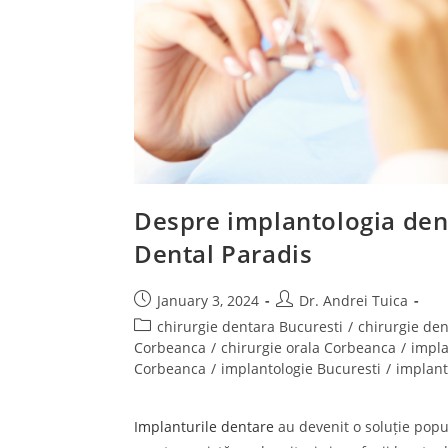
Despre implantologia dentar
Dental Paradis
January 3, 2024
Dr. Andrei Tuica
chirurgie dentara Bucuresti
/
chirurgie de
Corbeanca
/
chirurgie orala Corbeanca
/
impla
Corbeanca
/
implantologie Bucuresti
/
implant
Implanturile dentare
au devenit o soluție popul