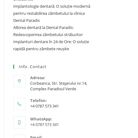
Implantologie dentară: O soluție modernă
pentru restabilirea zâmbetului la clinica
Dental Paradis
Albirea dentară la Dental Paradis:
Redescoperirea zâmbetului strălucitor
Implanturi dentare în 24 de Ore: O soluție
rapidă pentru zâmbete reușite
Info. Contact
Adresa:
Corbeanca, Str. Stejarului nr.14,
Complex Paradisul Verde
Telefon:
+4 0787 573 341
WhatsApp:
+4 0787 573 341
Email: