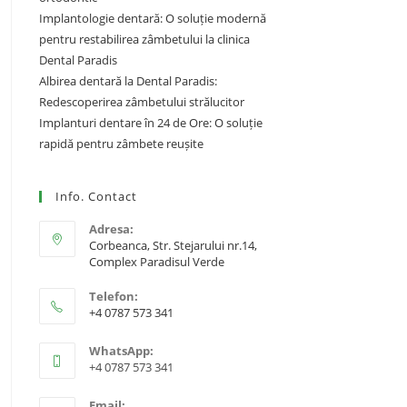
Implantologie dentară: O soluție modernă
pentru restabilirea zâmbetului la clinica
Dental Paradis
Albirea dentară la Dental Paradis:
Redescoperirea zâmbetului strălucitor
Implanturi dentare în 24 de Ore: O soluție
rapidă pentru zâmbete reușite
Info. Contact
Adresa:
Corbeanca, Str. Stejarului nr.14,
Complex Paradisul Verde
Telefon:
+4 0787 573 341
WhatsApp:
+4 0787 573 341
Email: