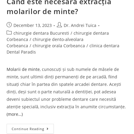
Când este necesară extracția
molarilor de minte?
December 13, 2023
Dr. Andrei Tuica
chirurgie dentara Bucuresti
/
chirurgie dentara
Corbeanca
/
chirurgie dento-alveolara
Corbeanca
/
chirurgie orala Corbeanca
/
clinica dentara
Dental Paradis
Molarii de minte
, cunoscuți și sub numele de măsele de
minte, sunt ultimii dinți permanenți de pe arcadă, fiind
situați chiar în partea din spatele arcadei dentare. Acești
dinți, deși sunt o parte naturală a dentiției, pot adesea
deveni subiectul unor probleme dentare care necesită
atenție specială, inclusiv extracția în anumite circumstanțe.
(more…)
Continue Reading