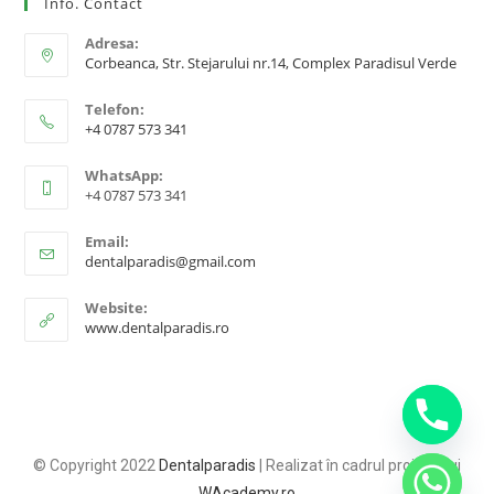
Info. Contact
Adresa:
Corbeanca, Str. Stejarului nr.14, Complex Paradisul Verde
Telefon:
+4 0787 573 341
WhatsApp:
+4 0787 573 341
Email:
dentalparadis@gmail.com
Website:
www.dentalparadis.ro
© Copyright 2022
Dentalparadis
| Realizat în cadrul proiectului
WAcademy.ro