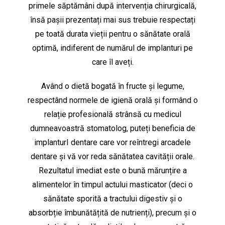
primele săptămâni după intervenția chirurgicală,
însă pașii prezentați mai sus trebuie respectați
pe toată durata vieții pentru o sănătate orală
optimă, indiferent de numărul de implanturi pe
care îl aveți.
Având o dietă bogată în fructe și legume,
respectând normele de igienă orală și formând o
relație profesională strânsă cu medicul
dumneavoastră stomatolog, puteți beneficia de
implanturI dentare care vor reîntregi arcadele
dentare și vă vor reda sănătatea cavității orale.
Rezultatul imediat este o bună mărunțire a
alimentelor în timpul actului masticator (deci o
sănătate sporită a tractului digestiv și o
absorbție îmbunătățită de nutrienți), precum și o