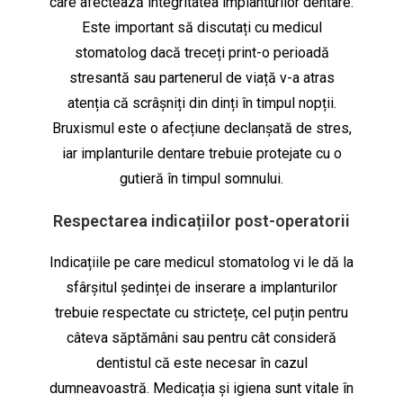
care afectează integritatea implanturilor dentare.
Este important să discutați cu medicul
stomatolog dacă treceți print-o perioadă
stresantă sau partenerul de viață v-a atras
atenția că scrâșniți din dinți în timpul nopții.
Bruxismul este o afecțiune declanșată de stres,
iar implanturile dentare trebuie protejate cu o
gutieră în timpul somnului.
Respectarea indicațiilor post-operatorii
Indicațiile pe care medicul stomatolog vi le dă la
sfârșitul ședinței de inserare a implanturilor
trebuie respectate cu strictețe, cel puțin pentru
câteva săptămâni sau pentru cât consideră
dentistul că este necesar în cazul
dumneavoastră. Medicația și igiena sunt vitale în