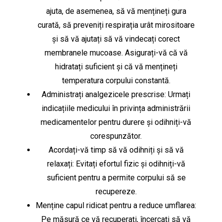
ajuta, de asemenea, să vă mențineți gura
curată, să preveniți respirația urât mirositoare
și să vă ajutați să vă vindecați corect
membranele mucoase. Asigurați-vă că vă
hidratați suficient și că vă mențineți
temperatura corpului constantă.
Administrați analgezicele prescrise: Urmați
indicațiile medicului în privința administrării
medicamentelor pentru durere și odihniți-vă
corespunzător.
Acordați-vă timp să vă odihniți și să vă
relaxați: Evitați efortul fizic și odihniți-vă
suficient pentru a permite corpului să se
recupereze.
Menține capul ridicat pentru a reduce umflarea:
Pe măsură ce vă recuperați, încercați să vă